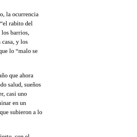
o, la ocurrencia
“el rabito del
los barrios,
casa, y los
 que lo “malo se
 año que ahora
odo salud, sueños
r, casi uno
minar en un
 que subieron a lo
ierto, con el