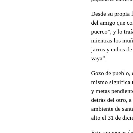
Desde su propia f
del amigo que con
puerco”, y lo tra
mientras los muñe
jarros y cubos de
vaya”.
Gozo de pueblo, 
mismo significa u
y metas pendient
detrás del otro, 
ambiente de santa
alto el 31 de dic
Este amanecer de 