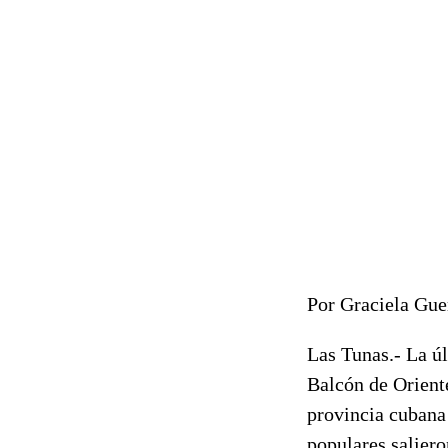
Por Graciela Gu
Las Tunas.- La úl
Balcón de Oriente
provincia cubana 
populares saliero