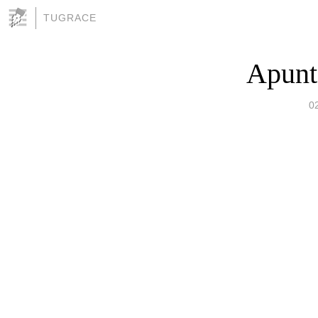
TUGRACE
Apunt
0