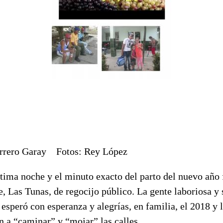
errero Garay Fotos: Rey López
tima noche y el minuto exacto del parto del nuevo año 
, Las Tunas, de regocijo público. La gente laboriosa y s
esperó con esperanza y alegrías, en familia, el 2018 y l
n a “caminar” y “mojar” las calles.