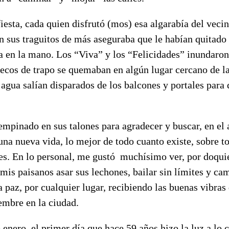
iesta, cada quien disfrutó (mos) esa algarabía del vecin
 sus traguitos de más aseguraba que le habían quitado 
ía en la mano. Los “Viva” y los “Felicidades” inundaron 
cos de trapo se quemaban en algún lugar cercano de la 
 agua salían disparados de los balcones y portales para
empinado en sus talones para agradecer y buscar, en el
na nueva vida, lo mejor de todo cuanto existe, sobre t
es. En lo personal, me gustó muchísimo ver, por doquie
a mis paisanos asar sus lechones, bailar sin límites y ca
 paz, por cualquier lugar, recibiendo las buenas vibras
iembre en la ciudad.
enero, el primer día que hace 59 años hizo la luz a lo c