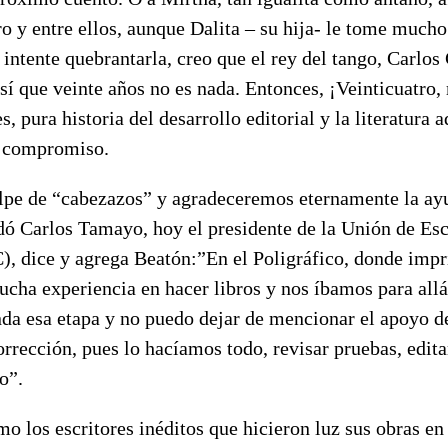
ro y entre ellos, aunque Dalita – su hija- le tome much
 intente quebrantarla, creo que el rey del tango, Carlos
sí que veinte años no es nada. Entonces, ¡Veinticuatro
, pura historia del desarrollo editorial y la literatura 
y compromiso.
pe de “cabezazos” y agradeceremos eternamente la ayu
ó Carlos Tamayo, hoy el presidente de la Unión de Escr
 dice y agrega Beatón:”En el Poligráfico, donde imp
cha experiencia en hacer libros y nos íbamos para allá
da esa etapa y no puedo dejar de mencionar el apoyo de
orrección, pues lo hacíamos todo, revisar pruebas, edit
o”.
omo los escritores inéditos que hicieron luz sus obras en