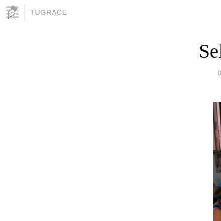
TUGRACE
Se
0