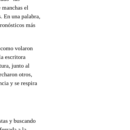
e manchas el
s. En una palabra,
pronósticos más
, como volaron
a escritora
ura, junto al
rcharon otros,
cia y se respira
stas y buscando
ferrada a la