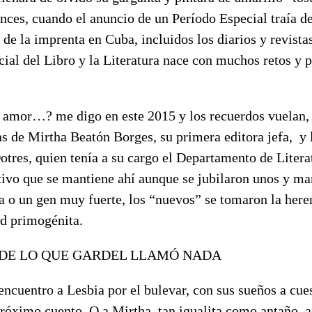
nces, cuando el anuncio de un Período Especial traía d
de la imprenta en Cuba, incluidos los diarios y revista
ial del Libro y la Literatura nace con muchos retos y 
 amor…? me digo en este 2015 y los recuerdos vuelan
s de Mirtha Beatón Borges, su primera editora jefa, y l
otres, quien tenía a su cargo el Departamento de Literat
tivo que se mantiene ahí aunque se jubilaron unos y ma
a o un gen muy fuerte, los “nuevos” se tomaron la heren
d primogénita.
 DE LO QUE GARDEL LLAMÓ NADA
ncuentro a Lesbia por el bulevar, con sus sueños a cue
róximo cuento. O a Mirtha, tan igualita como antaño, a