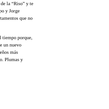
de la “Riso” y te
po y Jorge
rtamentos que no
l tiempo porque,
 de un nuevo
sueños más
ho. Plumas y