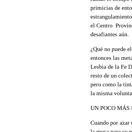
primicias de ento
estrangulamiento 
el Centro Provinc
desafiantes aún.
¿Qué no puede el
entonces las meta
Lesbia de la Fe D
resto de un colec
pero como la tint
la misma volunta
UN POCO MÁS
Cuando por azar e
la musa para su p