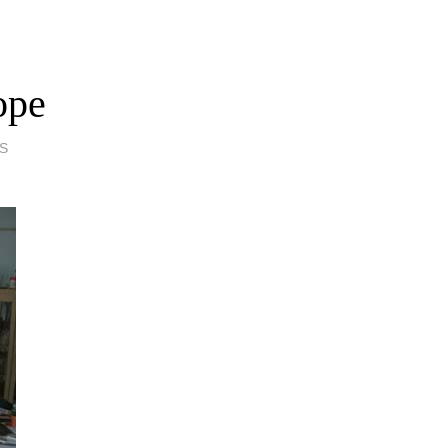
ope
S