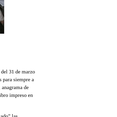
 del 31 de marzo
as para siempre a
el anagrama de
ibro impreso en
tado” las