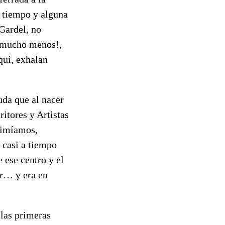
o tiempo y alguna
 Gardel, no
, mucho menos!,
aquí, exhalan
da que al nacer
itores y Artistas
rimíamos,
 casi a tiempo
 ese centro y el
ar… y era en
 las primeras