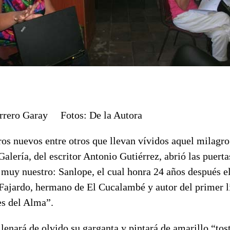
errero Garay Fotos: De la Autora
os nuevos entre otros que llevan vívidos aquel milagro
alería, del escritor Antonio Gutiérrez, abrió las puert
l muy nuestro: Sanlope, el cual honra 24 años después 
ajardo, hermano de El Cucalambé y autor del primer l
es del Alma”.
lenará de olvido su garganta y pintará de amarillo “tos