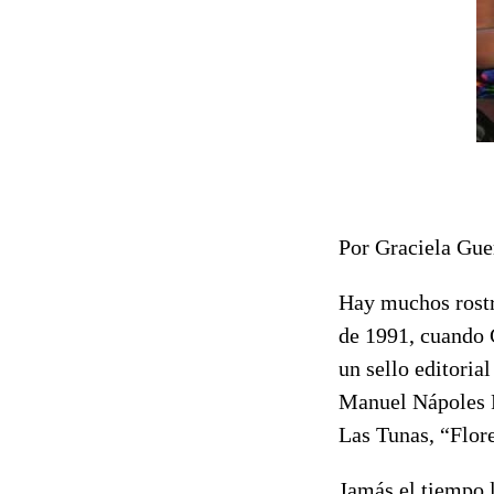
Por Graciela Gu
Hay muchos rostr
de 1991, cuando G
un sello editoria
Manuel Nápoles F
Las Tunas, “Flor
Jamás el tiempo l