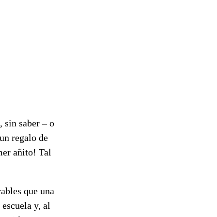
 sin saber – o
 un regalo de
er añito! Tal
erables que una
 escuela y, al