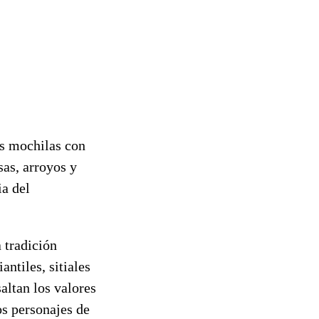
us mochilas con
sas, arroyos y
ia del
 tradición
antiles, sitiales
altan los valores
s personajes de