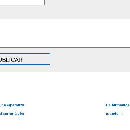
na esperanza
La humanidad
iofam en Cuba
mundo →