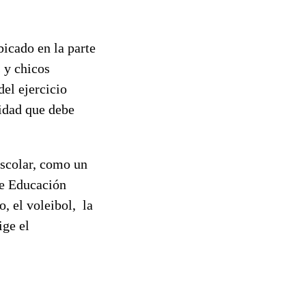
bicado en la parte
 y chicos
del ejercicio
nidad que debe
escolar, como un
de Educación
o, el voleibol, la
ige el