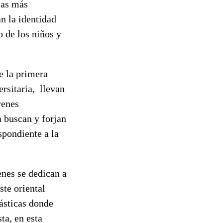
las más
an la identidad
o de los niños y
e la primera
ersitaria, llevan
venes
a buscan y forjan
spondiente a la
enes se dedican a
ste oriental
násticas donde
ta, en esta