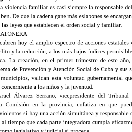
a violencia familiar es casi siempre la responsable de
ciben. De que la cadena gane más eslabones se encargan
las leyes que establecen el orden social y familiar.
RATONERA
ubren hoy el amplio espectro de acciones estatales
lito y la reducción, a los más bajos índices permisible
ca. La creación, en el primer trimestre de este año,
tema de Prevención y Atención Social de Cuba y sus s
 municipios, validan esta voluntad gubernamental qu
o concerniente a los niños y la juventud.
srael Álvarez Serrano, vicepresidente del Tribuna
 Comisión en la provincia, enfatiza en que pued
violentos si hay una acción simultánea y responsable q
s, al tiempo que cada parte integradora cumpla eficazm
como legislativo y judicial si procede.