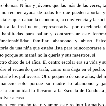
roblemas. Niños y jóvenes que las más de las veces, t
 no reciben ayuda de todos los que pueden aportar y
ociales que
dañan la economía, la convivencia y la soci
ta a la institución, representativa por excelencia 
 habilitadas para paliar y contrarrestar este fenóm
funcionabilidad familiar, abandono y abuso físic
oria de una niña que estaba lista para reincorporarse a
so porque su mamá no la quería y sus maestros, sí.
ro chico de 14 años. El centro escolar era su vida y su
adre el recuerdo que traía, como una daga en el pecho, 
starle los pulloveres. Otro pequeño de siete años, del
maneció solo porque su madre lo abandonó y ja
e la comunidad lo llevaron a la Escuela de Conducta y 
olver a casa.
igen, con mucho tacto y amor, este recinto formativo d