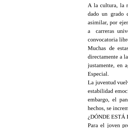
A la cultura, la
dado un grado d
asimilar, por ej
a
carreras uni
convocatoria libr
Muchas de estas
directamente a l
justamente, en 
Especial.
La juventud vuelv
estabilidad emoci
embargo, el pan
hechos, se incre
¿DÓNDE ESTÁ 
Para el joven p