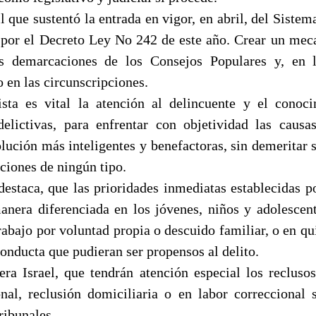
l que sustentó la entrada en vigor, en abril, del Siste
 por el Decreto Ley No 242 de este año. Crear un me
as demarcaciones de los Consejos Populares y, en 
o en las circunscripciones.
ista es vital la atención al delincuente y el conoc
delictivas, para enfrentar con objetividad las causa
olución más inteligentes y benefactoras, sin demeritar
ciones de ningún tipo.
 destaca, que las prioridades inmediatas establecidas p
anera diferenciada en los jóvenes, niños y adolescen
trabajo por voluntad propia o descuido familiar, o en q
conducta que pudieran ser propensos al delito.
era Israel, que tendrán atención especial los recluso
onal, reclusión domiciliaria o en labor correccional 
ribunales.