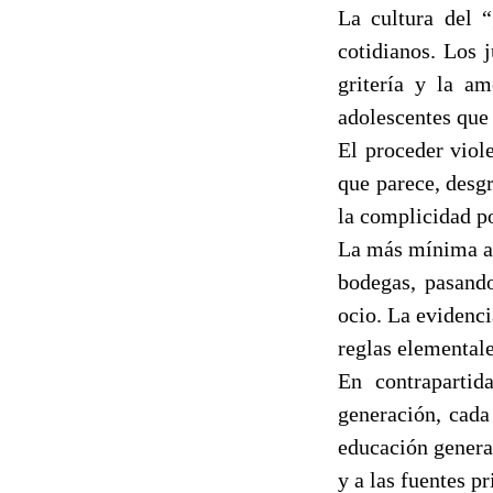
La cultura del “
cotidianos. Los 
gritería y la a
adolescentes que
El proceder viol
que parece, desg
la complicidad p
La más mínima ac
bodegas, pasando
ocio. La evidenc
reglas elemental
En contrapartid
generación, cada
educación general
y a las fuentes p