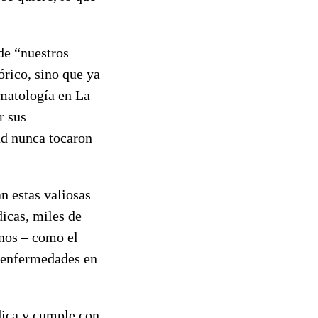
 de “nuestros
órico, sino que ya
omatología en La
r sus
ad nunca tocaron
n estas valiosas
icas, miles de
unos – como el
s enfermedades en
dica y cumple con