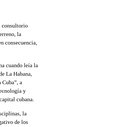
 consultorio
erreno, la
 en consecuencia,
na cuando leía la
 de La Habana,
 Cuba”, a
Tecnología y
capital cubana.
ciplinas, la
gativo de los