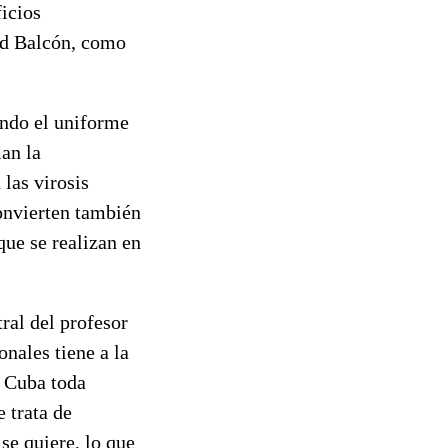
ficios
dad Balcón, como
ando el uniforme
man la
 las virosis
convierten también
que se realizan en
ral del profesor
nales tiene a la
n Cuba toda
 trata de
se quiere, lo que