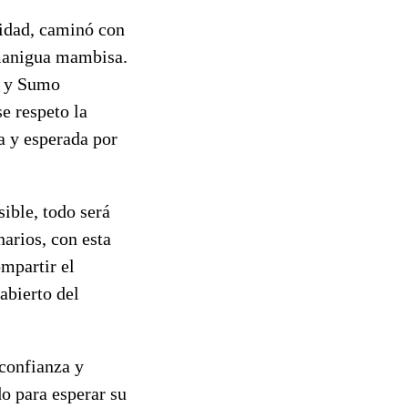
ridad, caminó con
a manigua mambisa.
o y Sumo
se respeto la
a y esperada por
ible, todo será
arios, con esta
mpartir el
abierto del
 confianza y
do para esperar su