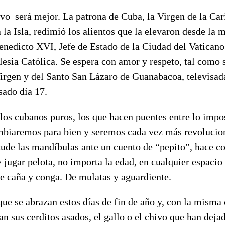
vo será mejor. La patrona de Cuba, la Virgen de la Ca
a la Isla, redimió los alientos que la elevaron desde l
enedicto XVI, Jefe de Estado de la Ciudad del Vatican
glesia Católica. Se espera con amor y respeto, tal como 
Virgen y del Santo San Lázaro de Guanabacoa, televisad
sado día 17.
os cubanos puros, los que hacen puentes entre lo impos
biaremos para bien y seremos cada vez más revolucion
ude las mandíbulas ante un cuento de “pepito”, hace co
 jugar pelota, no importa la edad, en cualquier espacio 
de caña y conga. De mulatas y aguardiente.
ue se abrazan estos días de fin de año y, con la misma
ran sus cerditos asados, el gallo o el chivo que han deja