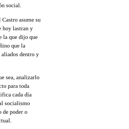
n social.
l Castro asume su
 hoy lastran y
 la que dijo que
ñino que la
 aliados dentro y
e sea, analizarlo
cto para toda
ifica cada día
al socialismo
o de poder o
ctual.