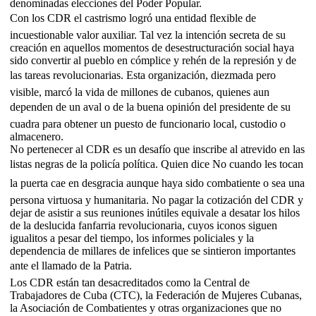
denominadas elecciones del Poder Popular.
Con los CDR el castrismo logró una entidad flexible de
incuestionable valor auxiliar. Tal vez la intención secreta de su
creación en aquellos momentos de desestructuración social haya
sido convertir al pueblo en cómplice y rehén de la represión y de
las tareas revolucionarias. Esta organización, diezmada pero
visible, marcó la vida de millones de cubanos, quienes aun
dependen de un aval o de la buena opinión del presidente de su
cuadra para obtener un puesto de funcionario local, custodio o
almacenero.
No pertenecer al CDR es un desafío que inscribe al atrevido en las
listas negras de la policía política. Quien dice No cuando les tocan
la puerta cae en desgracia aunque haya sido combatiente o sea una
persona virtuosa y humanitaria. No pagar la cotización del CDR y
dejar de asistir a sus reuniones inútiles equivale a desatar los hilos
de la deslucida fanfarria revolucionaria, cuyos iconos siguen
igualitos a pesar del tiempo, los informes policiales y la
dependencia de millares de infelices que se sintieron importantes
ante el llamado de la Patria.
Los CDR están tan desacreditados como la Central de
Trabajadores de Cuba (CTC), la Federación de Mujeres Cubanas,
la Asociación de Combatientes y otras organizaciones que no