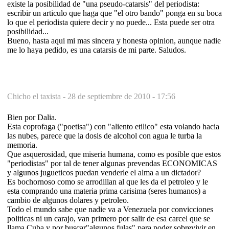
existe la posibilidad de "una pseudo-catarsis" del periodista:
escribir un articulo que haga que "el otro bando" ponga en su boca
lo que el periodista quiere decir y no puede... Esta puede ser otra
posibilidad...
Bueno, hasta aqui mi mas sincera y honesta opinion, aunque nadie
me lo haya pedido, es una catarsis de mi parte. Saludos.
Chicho el taxista -
28 de septiembre de 2010 - 17:56
Bien por Dalia.
Esta coprofaga ("poetisa") con "aliento etilico" esta volando hacia
las nubes, parece que la dosis de alcohol con agua le turba la
memoria.
Que asquerosidad, que miseria humana, como es posible que estos
"periodistas" por tal de tener algunas prevendas ECONOMICAS
y algunos jugueticos puedan venderle el alma a un dictador?
Es bochornoso como se arrodillan al que les da el petroleo y le
esta comprando una materia prima carisima (seres humanos) a
cambio de algunos dolares y petroleo.
Todo el mundo sabe que nadie va a Venezuela por convicciones
politicas ni un carajo, van primero por salir de esa carcel que se
llama Cuba y por buscar"algunos fulas" para poder sobrevivir en