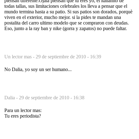
piensan diferente.Ojala piensan que tu eres yo, el italianito de
todas tallas, sus limitaciones celebrales los lleva a pensar que el
mundo termina hasta a su patio. Si sus patios son dorados, porquè
viven en el exterior, mucho mejor. si la pides te mandan una
postalita del carro ultimo modelo que se compraron con deudas.
Eso, junto a la ray ban y nike (gorra y zapatos) no puede faltar.
Un lector mas -
29 de septiembre de 2010 - 16:39
No Dalia, yo soy un ser humano...
Dalia -
29 de septiembre de 2010 - 16:38
Para un lector mas:
Tu eres periodista?