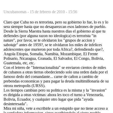
Uncubanomas -
15 de febrero de 2010 - 15:56
Claro que Cuba no es terrorista, pero su gobierno lo fue, lo es y lo
sera siempre hasta que no desaparezcan esos ladrones de pueblo.
Desde la Sierra Maestra hasta nuestros dias el gobierno al que tu
defiendes (por alguna razon no ideologica) es terrorista "in
nature", por favor, se te olvidaron los "grupos de accion y
sabotaje" antes de 1959?, se te olvidaron los miles de infelices
adolescentes que murieron por toda Africa?, defendiendo que?,
Angola Etiopia, Somalia, Namibia, Mozambique, El Frente
Polisario, Nicaragua, Granada, El Salvador, El Congo, Bolivia,
Guatemala, etc, etc.
Con el letrero de "Internacionalista" se enviaron cientos de miles
de cubanos a otras tierras obedeciendo solo una orden dada por el
famoso dedo del comandante... carne de cañon a cambio de
prebendas economicas y para pagar la deuda multimillonaria de su
otrora metropolis (URSS).
Los tiempos cambian pero su politica es la misma y la "invasion"
es dirigida a otras victimas: ahora les toco el turno a Venezuela,
Bolivia, Ecuador, y cualquier otro lugar que pida "ayuda
desinteresada".
Mira mi niña, vete a escribirle a un estupido que no tiene acceso a
la verdadera informacion, sigue escribiendole al ciego pueblo