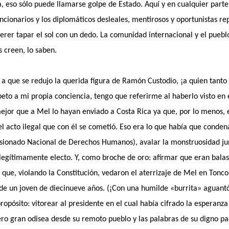
a, eso sólo puede llamarse golpe de Estado. Aquí y en cualquier par
ncionarios y los diplomáticos desleales, mentirosos y oportunistas rep
uerer tapar el sol con un dedo. La comunidad internacional y el puebl
 creen, lo saben.
a que se redujo la querida figura de Ramón Custodio, ¡a quien tanto 
peto a mi propia conciencia, tengo que referirme al haberlo visto en 
ejor que a Mel lo hayan enviado a Costa Rica ya que, por lo menos, es
el acto ilegal que con él se cometió. Eso era lo que había que conden
isionado Nacional de Derechos Humanos), avalar la monstruosidad ju
 legítimamente electo. Y, como broche de oro: afirmar que eran bala
en que, violando la Constitución, vedaron el aterrizaje de Mel en Tonc
de un joven de diecinueve años. (¡Con una humilde «burrita» aguantó
ropósito: vitorear al presidente en el cual había cifrado la esperan
ro gran odisea desde su remoto pueblo y las palabras de su digno pa