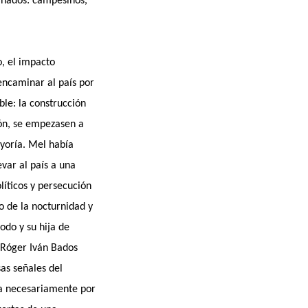
inados: campesinos,
, el impacto
 encaminar al país por
ble: la construcción
ón, se empezasen a
yoría. Mel había
var al país a una
líticos y persecución
ro de la nocturnidad y
odo y su hija de
e Róger Iván Bados
as señales del
sa necesariamente por