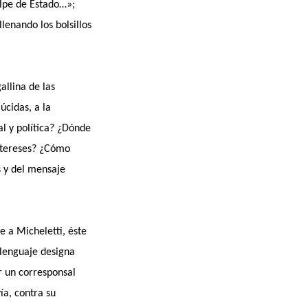
olpe de Estado…»;
lenando los bolsillos
llina de las
úcidas, a la
al y política? ¿Dónde
intereses? ¿Cómo
s y del mensaje
e a Micheletti, éste
 lenguaje designa
r un corresponsal
ía, contra su