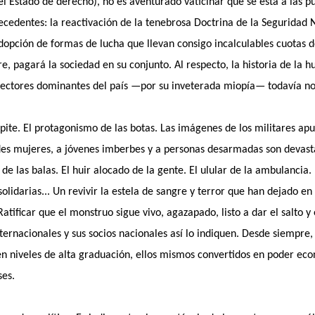
el Estado de derecho), no es aventurado vaticinar que se está a las p
recedentes: la reactivación de la tenebrosa Doctrina de la Seguridad 
adopción de formas de lucha que llevan consigo incalculables cuotas 
tre, pagará la sociedad en su conjunto. Al respecto, la historia de la
 sectores dominantes del país —por su inveterada miopía— todavía no
epite. El protagonismo de las botas. Las imágenes de los militares ap
es mujeres, a jóvenes imberbes y a personas desarmadas son devast
de las balas. El huir alocado de la gente. El ulular de la ambulancia. 
olidarias... Un revivir la estela de sangre y terror que han dejado en
Ratificar que el monstruo sigue vivo, agazapado, listo a dar el salto y
ternacionales y sus socios nacionales así lo indiquen. Desde siempre
en niveles de alta graduación, ellos mismos convertidos en poder ec
ses.