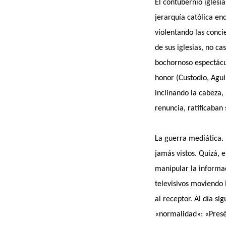
El contubernio iglesia
jerarquía católica en
violentando las conci
de sus iglesias, no c
bochornoso espectácul
honor (Custodio, Agui
inclinando la cabeza
renuncia, ratificaban
La guerra mediática. 
jamás vistos. Quizá, 
manipular la informa
televisivos moviendo 
al receptor. Al día si
«normalidad»: «Presén