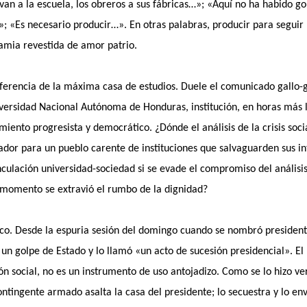
van a la escuela, los obreros a sus fábricas…»; «Aquí no ha habido g
; «Es necesario producir…». En otras palabras, producir para seguir l
amia revestida de amor patrio.
erencia de la máxima casa de estudios. Duele el comunicado gallo-ga
versidad Nacional Autónoma de Honduras, institución, en horas más l
iento progresista y democrático. ¿Dónde el análisis de la crisis soci
ador para un pueblo carente de instituciones que salvaguarden sus 
culación universidad-sociedad si se evade el compromiso del análisi
é momento se extravió el rumbo de la dignidad?
ico. Desde la espuria sesión del domingo cuando se nombró president
a un golpe de Estado y lo llamó «un acto de sucesión presidencial». El
ión social, no es un instrumento de uso antojadizo. Como se lo hizo ve
ntingente armado asalta la casa del presidente; lo secuestra y lo env