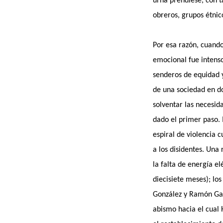
urna prendiese, con t
obreros, grupos étni
Por esa razón, cuand
emocional fue intenso
senderos de equidad y
de una sociedad en d
solventar las necesid
dado el primer paso. 
espiral de violencia 
a los disidentes. Una 
la falta de energía el
diecisiete meses); lo
González y Ramón Gar
abismo hacia el cual