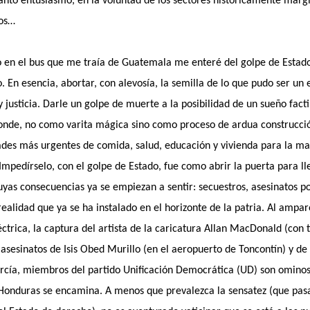
anto entusiasmo, en la voluntad de los sectores históricamente marg
cos…
o en el bus que me traía de Guatemala me enteré del golpe de Estado
. En esencia, abortar, con alevosía, la semilla de lo que pudo ser un
 justicia. Darle un golpe de muerte a la posibilidad de un sueño facti
onde, no como varita mágica sino como proceso de ardua construcci
ades más urgentes de comida, salud, educación y vivienda para la ma
Impedírselo, con el golpe de Estado, fue como abrir la puerta para lle
cuyas consecuencias ya se empiezan a sentir: secuestros, asesinatos po
realidad que ya se ha instalado en el horizonte de la patria. Al ampa
éctrica, la captura del artista de la caricatura Allan MacDonald (con t
s asesinatos de Isis Obed Murillo (en el aeropuerto de Toncontín) y d
cía, miembros del partido Unificación Democrática (UD) son ominos
 Honduras se encamina. A menos que prevalezca la sensatez (que pa