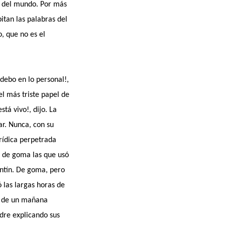
te del mundo. Por más
itan las palabras del
o, que no es el
debo en lo personal!,
el más triste papel de
tá vivo!, dijo. La
ar. Nunca, con su
rídica perpetrada
s de goma las que usó
ontín. De goma, pero
 las largas horas de
za de un mañana
dre explicando sus