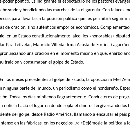
s-poder político. Es indignante el espectáculo de los pastores evangéli
cabezando y bendiciendo las marchas de la oligarquía. Con falaces me
encias para llevarlas a la posición política que les permitirá seguir
asas de oración, sino auténticos emporios económicos. Complementado
o: en un Estado constitucionalmente laico, los «honorables» diputado
lar Paz, Leitzelar, Mauricio Villeda, Irma Acosta de Fortín…) agarrá
, pronunciando una oración en el momento mismo en que, enarboland
 su traición y consumaban el golpe de Estado.
En los meses precedentes al golpe de Estado, la oposición a Mel Zela
en ninguna parte del mundo, un periodismo como el hondureño. Especi
ción. Todos los días mintiendo flagrantemente. Conductores de progr
la noticia hacia el lugar en donde sopla el dinero. Tergiversando los
guiente del golpe, desde Radio América, llamando a encauzar el país po
tense en las fábricas, en los negocios…»; «Dejémosle la política a los