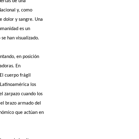
uertas de una
Nacional y, como
de dolor y sangre. Una
 humanidad es un
 se han visualizado.
untando, en posición
adoras. En
El cuerpo frágil
 Latinoamérica los
 el zarpazo cuando los
, el brazo armado del
onómico que actúan en