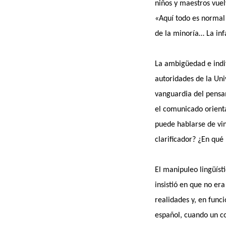
niños y maestros vuel
«Aquí todo es normal»
de la minoría… La inf
La ambigüedad e indif
autoridades de la Uni
vanguardia del pensam
el comunicado orient
puede hablarse de vin
clarificador? ¿En qu
El manipuleo lingüíst
insistió en que no er
realidades y, en func
español, cuando un co