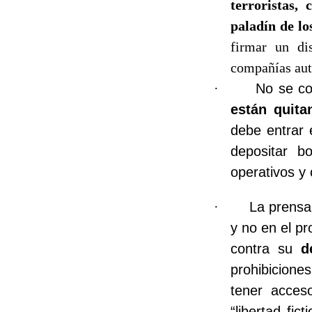
terroristas,
paladín de l
firmar un dis
compañías auto
·
No se co
están quita
debe entrar 
depositar b
operativos y 
·
La prensa
y no en el p
contra su
d
prohibicione
tener acceso
“libertad fic