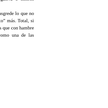
nsgrede lo que no
to” más. Total, si
as que con hambre
 como una de las