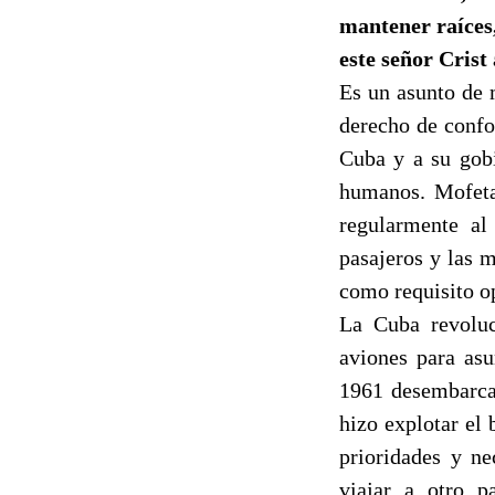
mantener raíces,
este señor Crist
Es un asunto de 
derecho de confo
Cuba y a su gobi
humanos. Mofetas
regularmente al
pasajeros y las m
como requisito op
La Cuba
revoluc
aviones para asu
1961 desembarcab
hizo explotar el
prioridades y ne
viajar a otro p