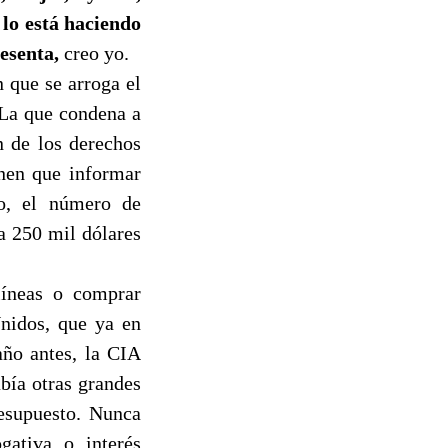
 lo está haciendo
resenta,
creo yo.
 que se arroga el
 La que condena a
n de los derechos
enen que informar
io, el número de
ta 250 mil dólares
líneas o comprar
Unidos, que ya en
año antes, la CIA
bía otras grandes
resupuesto. Nunca
gativa o interés