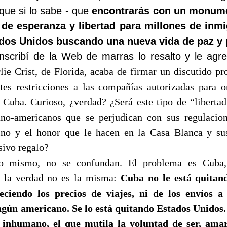
que si lo sabe - que
encontrarás con un monume
de esperanza y libertad para millones de inmi
ados Unidos buscando una nueva vida de paz y 
nscribí de la Web de marras lo resalto y le agreg
lie Crist, de Florida, acaba de firmar un discutido pro
es restricciones a las compañías autorizadas para o
a Cuba. Curioso, ¿verdad? ¿Será este tipo de “libertad
ano-americanos que se perjudican con sus regulacio
ino y el honor que le hacen en la Casa Blanca y su
sivo regalo?
 mismo, no se confundan. El problema es Cuba, 
o la verdad no es la misma:
Cuba no le está quitan
reciendo los precios de viajes, ni de los envíos 
gún americano. Se lo está quitando Estados Unidos.
l inhumano, el que mutila la voluntad de ser, amar