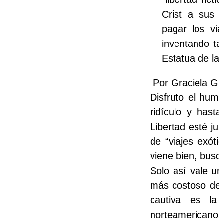
Crist a sus
pagar los v
inventando ta
Estatua de l
Por Graciela G
Disfruto el hum
ridículo y has
Libertad esté j
de “viajes exó
viene bien, bus
Solo así vale u
más costoso de
cautiva es l
norteamericano