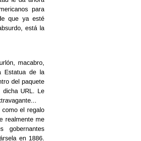
mericanos para
de que ya esté
 absurdo, está la
burlón, macabro,
a Estatua de la
ntro del paquete
n dicha URL. Le
travagante...
a como el regalo
ue realmente me
s gobernantes
ársela en 1886.