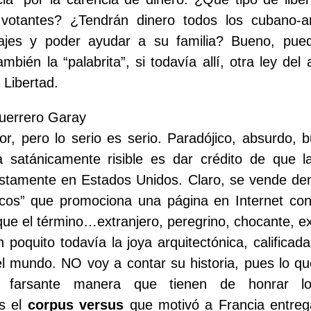
 votantes? ¿Tendrán dinero todos los cubano-a
iajes y poder ayudar a su familia? Bueno, pue
mbién la “palabrita”, si todavía allí, otra ley del
a Libertad.
uerrero Garay
or, pero lo serio es serio. Paradójico, absurdo, 
ta satánicamente risible es dar crédito de que l
ustamente en Estados Unidos. Claro, se vende de
ticos” que promociona una página en Internet co
que el término…extranjero, peregrino, chocante, ex
n poquito todavía la joya arquitectónica, calificad
l mundo. NO voy a contar su historia, pues lo q
a farsante manera que tienen de honrar lo
s el
corpus versus
que motivó a Francia entreg