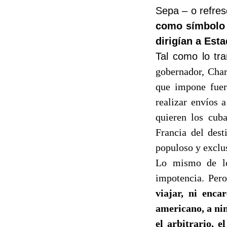
Sepa – o refres
como símbolo 
dirigían a Est
Tal como lo tra
gobernador, Char
que impone fuert
realizar envíos 
quieren los cub
Francia del dest
populoso y exclu
Lo mismo de lo
impotencia. Per
viajar, ni enca
americano, a nin
el arbitrario, e