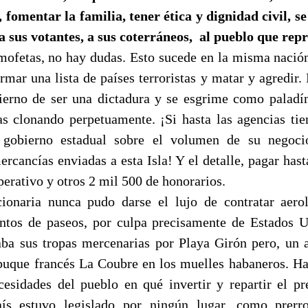
 fomentar la familia, tener ética y dignidad civil, se
 a sus votantes, a sus coterráneos,
al pueblo que rep
mofetas, no hay dudas. Esto sucede en la misma nación
rmar una lista de países terroristas y matar y agredir.
erno de ser una dictadura y se esgrime como paladí
 clonando perpetuamente. ¡Si hasta las agencias ti
 gobierno estadual sobre el volumen de su negoc
ercancías enviadas a esta Isla! Y el detalle, pagar has
erativo y otros 2 mil 500 de honorarios.
ionaria nunca pudo darse el lujo de contratar aero
ntos de paseos, por culpa precisamente de Estados 
a sus tropas mercenarias por Playa Girón pero, un 
 buque francés La Coubre en los muelles habaneros. Ha
cesidades del pueblo en qué invertir y repartir el p
aís estuvo legislado por ningún lugar, como prerro