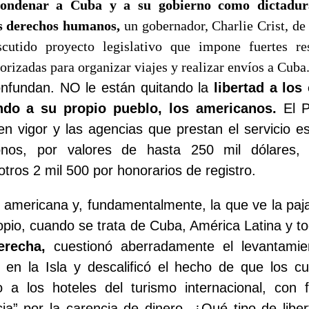
 condenar a Cuba y a su gobierno como dictadur
os derechos humanos,
un gobernador, Charlie Crist, de
cutido proyecto legislativo que impone fuertes res
rizadas para organizar viajes y realizar envíos a Cuba
nfundan. NO le están quitando la
libertad a los
ndo a su propio pueblo, los americanos.
El 
en vigor y las agencias que prestan el servicio e
onos, por valores de hasta 250 mil dólares, p
otros 2 mil 500 por honorarios de registro.
 americana y, fundamentalmente, la que ve la paja
ropio, cuando se trata de Cuba, América Latina y t
erecha,
cuestionó aberradamente el levantami
s en la Isla y descalificó el hecho de que los c
 a los hoteles del turismo internacional, con 
ticia” por la carencia de dinero. ¿Qué tipo de libe