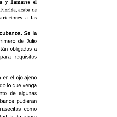
a y llamarse el
 Florida, acaba de
tricciones a las
.
 cubanos. Se la
Primero de Julio
stán obligadas a
ara requisitos
 en el ojo ajeno
odo lo que venga
ento de algunas
ubanos pudieran
frasecitas como
rtad le da ahora