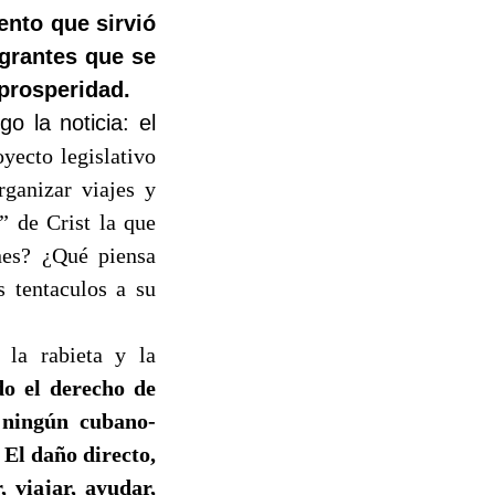
nto que sirvió
grantes que se
prosperidad.
o la noticia: el
yecto legislativo
rganizar viajes y
” de Crist la que
nes? ¿Qué piensa
s tentaculos a su
la rabieta y la
do el derecho de
a ningún cubano-
 El daño directo,
, viajar, ayudar,