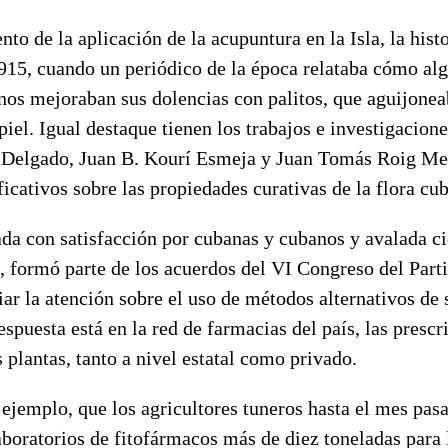
nto de la aplicación de la acupuntura en la Isla, la hist
1915, cuando un periódico de la época relataba cómo al
nos mejoraban sus dolencias con palitos, que aguijone
 piel. Igual destaque tienen los trabajos e investigacion
elgado, Juan B. Kourí Esmeja y Juan Tomás Roig Mes
ficativos sobre las propiedades curativas de la flora cu
ada con satisfacción por cubanas y cubanos y avalada c
, formó parte de los acuerdos del VI Congreso del Part
ar la atención sobre el uso de métodos alternativos de
respuesta está en la red de farmacias del país, las presc
s plantas, tanto a nivel estatal como privado.
 ejemplo, que los agricultores tuneros hasta el mes pas
aboratorios de fitofármacos más de diez toneladas para 