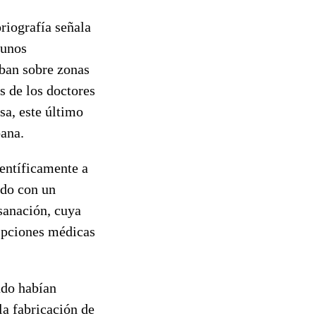
oriografía señala
gunos
aban sobre zonas
es de los doctores
a, este último
bana.
ientíficamente a
ido con un
 sanación, cuya
ripciones médicas
ado habían
la fabricación de