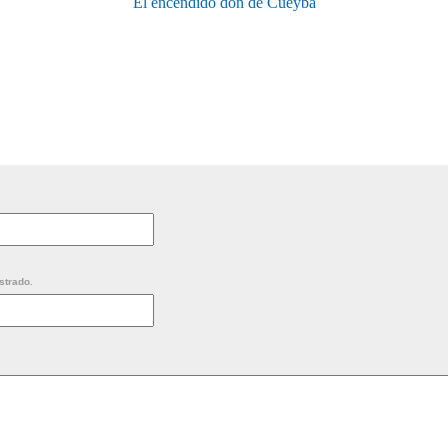
El encendido don de Cueybá
strado.