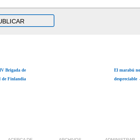
IV Brigada de
El marabú no
d de Finlandia
despreciable
ACERCA DE
ARCHIVOS
ADMINISTRAR