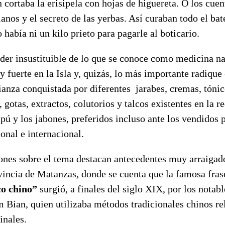
n cortaba la erisipela con hojas de higuereta. O los cuent
ianos y el secreto de las yerbas. Así curaban todo el bat
había ni un kilo prieto para pagarle al boticario.
der insustituible de lo que se conoce como medicina na
y fuerte en la Isla y, quizás, lo más importante radique
ianza conquistada por diferentes jarabes, cremas, tóni
, gotas, extractos, colutorios y talcos existentes en la 
ú y los jabones, preferidos incluso ante los vendidos p
onal e internacional.
ones sobre el tema destacan antecedentes muy arraigado
vincia de Matanzas, donde se cuenta que la famosa fra
co chino”
surgió, a finales del siglo XIX, por los notabl
Bian, quien utilizaba métodos tradicionales chinos re
inales.