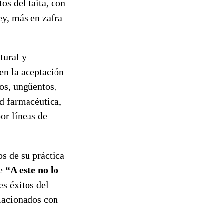
os del taita, con
ey, más en zafra
tural y
 en la aceptación
cos, ungüentos,
red farmacéutica,
or líneas de
s de su práctica
se
“A este no lo
es éxitos del
lacionados con